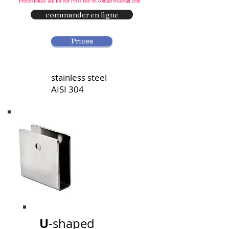
Professionals ask for our PRO rate on
contact@cabsan.com
commander en ligne
Prices
stainless steel
AISI 304
U
-shaped