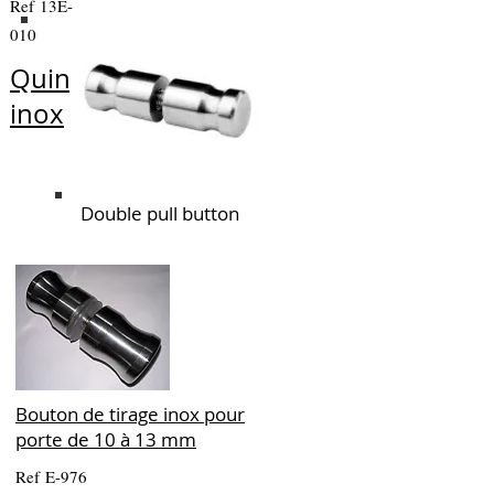
Ref 13E-
010
Quincailleries
inox
Double pull button
Bouton de tirage inox
pour
porte de 10 à 13 mm
Ref E-976