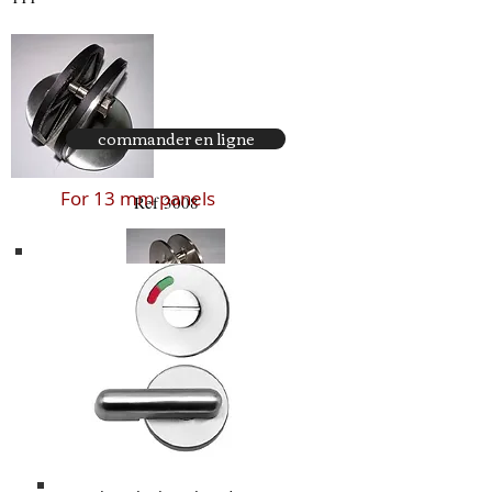
commander en ligne
For 13 mm panels
Ref 3008