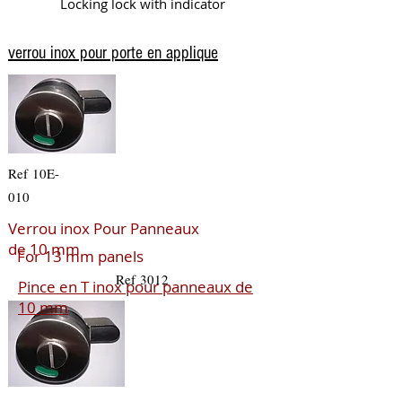
Locking lock with indicator
verrou inox pour porte en applique
Ref 10E-
010
Verrou inox Pour Panneaux
de 10 mm
For 13 mm panels
Ref 3012
Pince en T inox pour panneaux de
10 mm