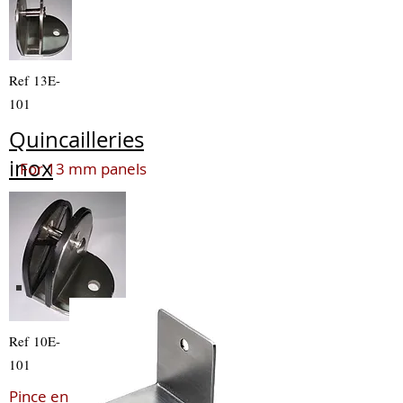
Ref 13E-
101
Quincailleries
inox
For 13 mm panels
Ref 10E-
101
Pince en L inox pour