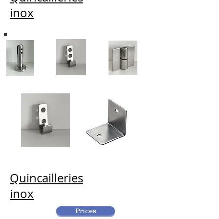
inox
Quincailleries
inox
Prices