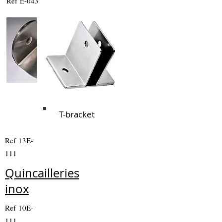
Ref E-043
Ref 3005
T-bracket
Ref 13E-
111
Quincailleries
inox
Ref 10E-
111