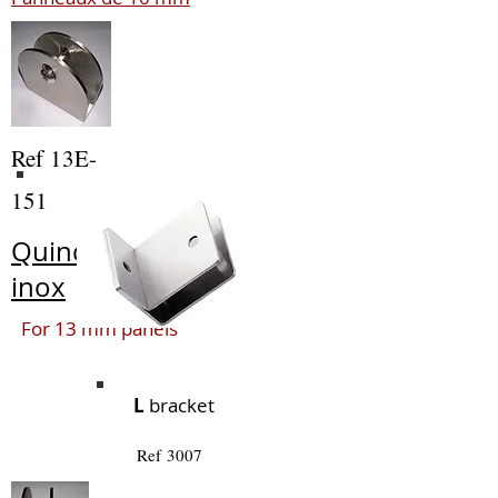
Ref 13E-
151
Quincailleries
inox
For 13 mm panels
L
bracket
Ref 3007