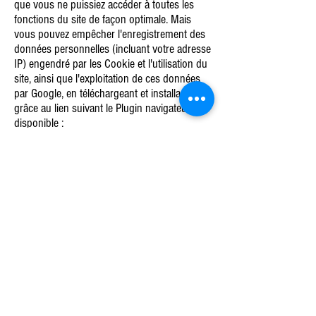
que vous ne puissiez accéder à toutes les
fonctions du site de façon optimale. Mais
vous pouvez empêcher l'enregistrement des
données personnelles (incluant votre adresse
IP) engendré par les Cookie et l'utilisation du
site, ainsi que l'exploitation de ces données
par Google, en téléchargeant et installant
grâce au lien suivant le Plugin navigateur
disponible :
http://tools.google.com/dlpage/gaoptout
Vous pouvez empêcher l'enregistrement des
données par Google Analytics en cliquant sur
ce
lien
. Un "cookie d'opt-out" sera alors placé
sur votre site web et vous permettra de ne
pas être tracké durant votre navigation sur ce
site.
Droit à l’oubli
En tant qu’utilisateur du site quincaillerie-cabine-
sanitaire.com, vous pouvez demander que
toutes les données vous concernant soient